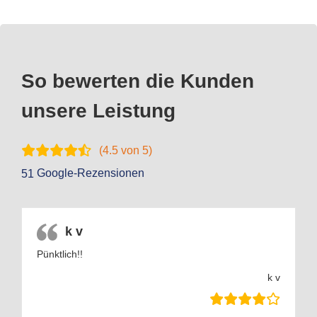
So bewerten die Kunden
unsere Leistung
(
4.5
von 5)
Google-Rezensionen
51
k v
Pünktlich!!
k v