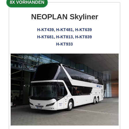
8X VORHANDEN
NEOPLAN Skyliner
H-KT439, H-KT481, H-KT639
H-KT681, H-KT813, H-KT839
H-KT933