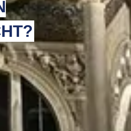
N
HT?