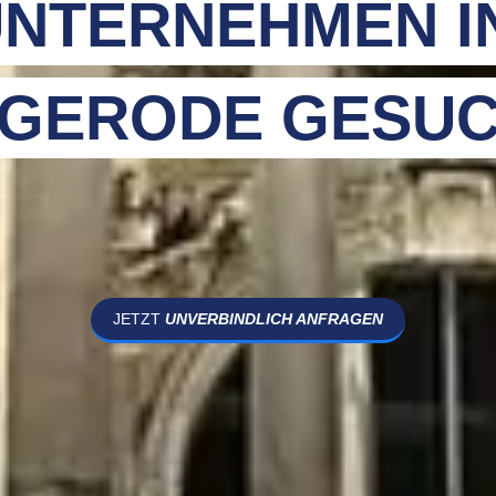
NTERNEHMEN I
GERODE GESUC
JETZT
UNVERBINDLICH ANFRAGEN