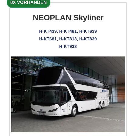
8X VORHANDEN
NEOPLAN Skyliner
H-KT439, H-KT481, H-KT639
H-KT681, H-KT813, H-KT839
H-KT933