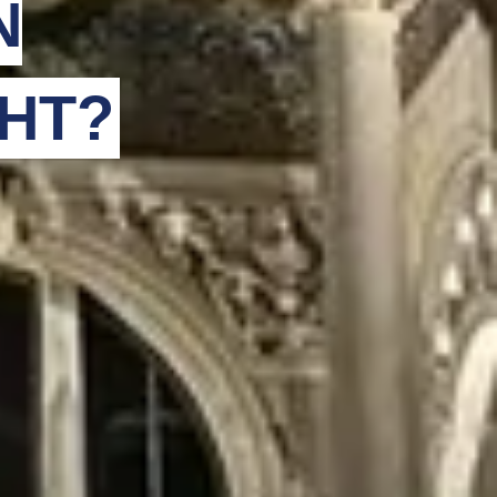
N
HT?