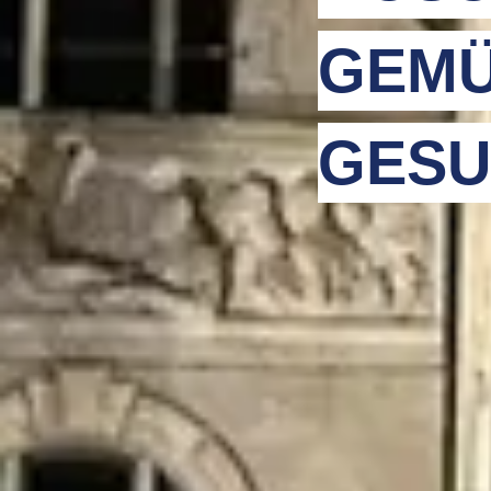
GEMÜ
GESU