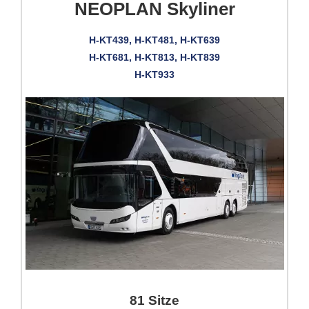
NEOPLAN Skyliner
H-KT439, H-KT481, H-KT639
H-KT681, H-KT813, H-KT839
H-KT933
81 Sitze