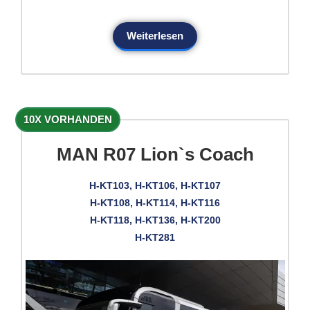
Weiterlesen
10X VORHANDEN
MAN R07 Lion`s Coach
H-KT103, H-KT106, H-KT107
H-KT108, H-KT114, H-KT116
H-KT118, H-KT136, H-KT200
H-KT281