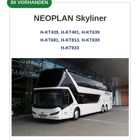
8X VORHANDEN
NEOPLAN Skyliner
H-KT439, H-KT481, H-KT639
H-KT681, H-KT813, H-KT839
H-KT933