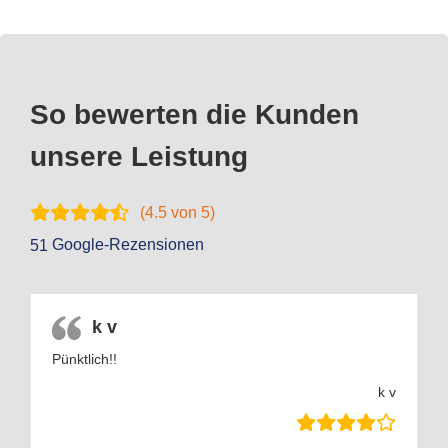
So bewerten die Kunden
unsere Leistung
(
4.5
von 5)
Google-Rezensionen
51
k v
Pünktlich!!
k v