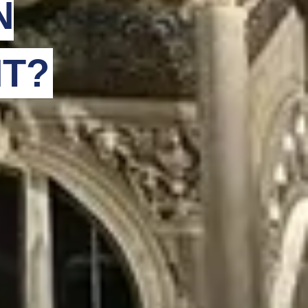
N
HT?