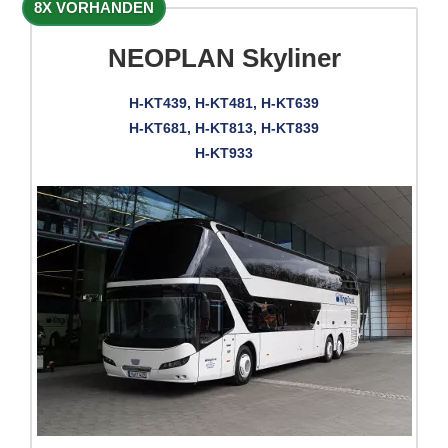
8X VORHANDEN
NEOPLAN Skyliner
H-KT439, H-KT481, H-KT639
H-KT681, H-KT813, H-KT839
H-KT933