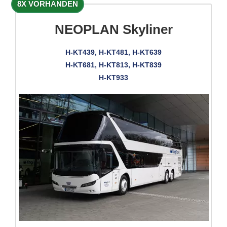
8X VORHANDEN
NEOPLAN Skyliner
H-KT439, H-KT481, H-KT639
H-KT681, H-KT813, H-KT839
H-KT933