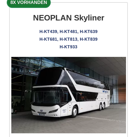
8X VORHANDEN
NEOPLAN Skyliner
H-KT439, H-KT481, H-KT639
H-KT681, H-KT813, H-KT839
H-KT933