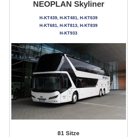
NEOPLAN Skyliner
H-KT439, H-KT481, H-KT639
H-KT681, H-KT813, H-KT839
H-KT933
81 Sitze