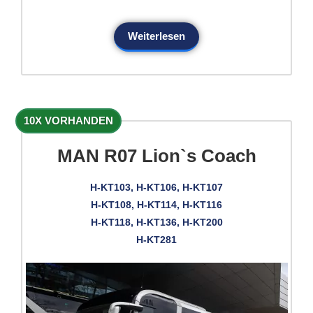
Weiterlesen
10X VORHANDEN
MAN R07 Lion`s Coach
H-KT103, H-KT106, H-KT107
H-KT108, H-KT114, H-KT116
H-KT118, H-KT136, H-KT200
H-KT281