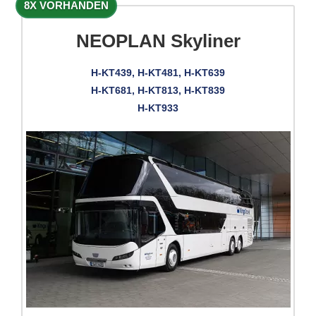
8X VORHANDEN
NEOPLAN Skyliner
H-KT439, H-KT481, H-KT639
H-KT681, H-KT813, H-KT839
H-KT933