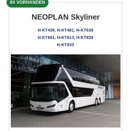
8X VORHANDEN
NEOPLAN Skyliner
H-KT439, H-KT481, H-KT639
H-KT681, H-KT813, H-KT839
H-KT933