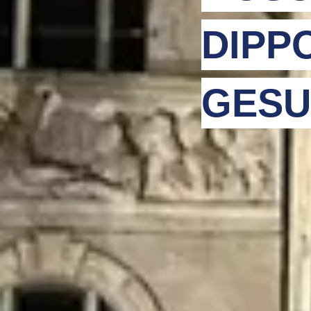
DIPP
GESU