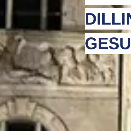
DILL
GESU