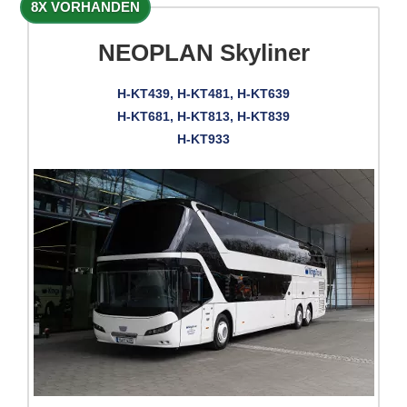
8X VORHANDEN
NEOPLAN Skyliner
H-KT439, H-KT481, H-KT639
H-KT681, H-KT813, H-KT839
H-KT933