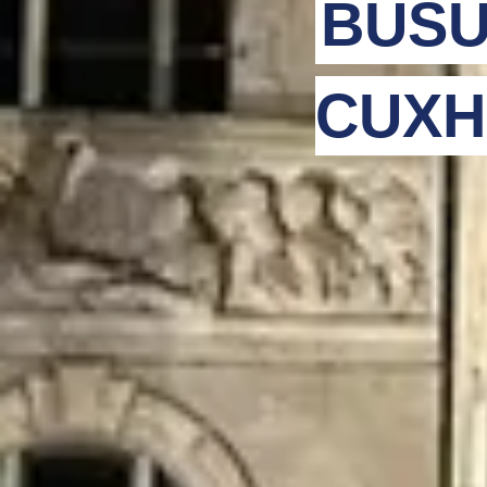
BUSU
CUXH