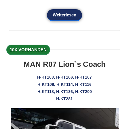
Weiterlesen
10X VORHANDEN
MAN R07 Lion`s Coach
H-KT103, H-KT106, H-KT107
H-KT108, H-KT114, H-KT116
H-KT118, H-KT136, H-KT200
H-KT281