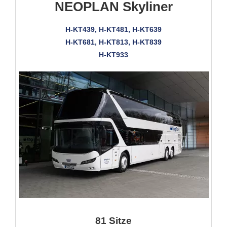
NEOPLAN Skyliner
H-KT439, H-KT481, H-KT639
H-KT681, H-KT813, H-KT839
H-KT933
81 Sitze