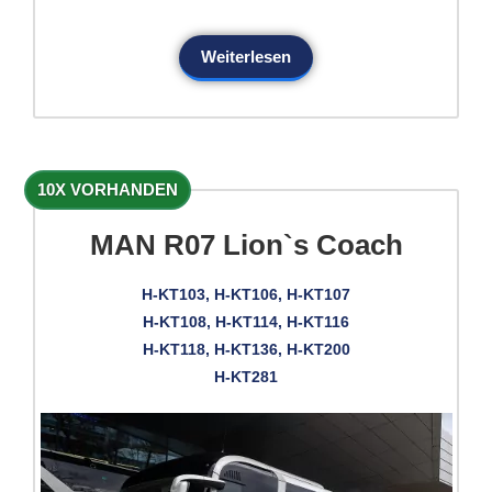
Weiterlesen
10X VORHANDEN
MAN R07 Lion`s Coach
H-KT103, H-KT106, H-KT107
H-KT108, H-KT114, H-KT116
H-KT118, H-KT136, H-KT200
H-KT281