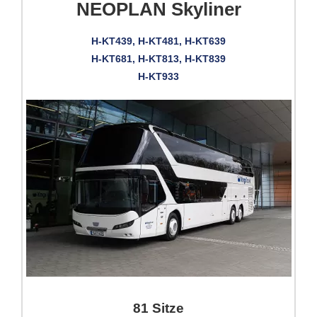
NEOPLAN Skyliner
H-KT439, H-KT481, H-KT639
H-KT681, H-KT813, H-KT839
H-KT933
81 Sitze