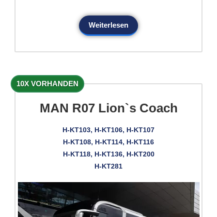
Weiterlesen
10X VORHANDEN
MAN R07 Lion`s Coach
H-KT103, H-KT106, H-KT107
H-KT108, H-KT114, H-KT116
H-KT118, H-KT136, H-KT200
H-KT281