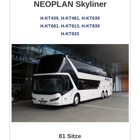
NEOPLAN Skyliner
H-KT439, H-KT481, H-KT639
H-KT681, H-KT813, H-KT839
H-KT933
81 Sitze