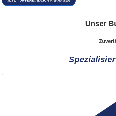
JETZT
UNVERBINDLICH ANFRAGEN
Unser B
Zuverl
Spezialisie