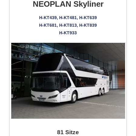
NEOPLAN Skyliner
H-KT439, H-KT481, H-KT639
H-KT681, H-KT813, H-KT839
H-KT933
81 Sitze