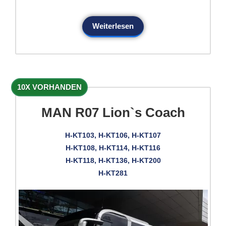
Weiterlesen
10X VORHANDEN
MAN R07 Lion`s Coach
H-KT103, H-KT106, H-KT107
H-KT108, H-KT114, H-KT116
H-KT118, H-KT136, H-KT200
H-KT281