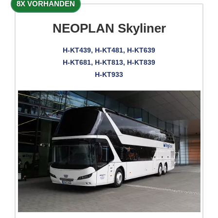
8X VORHANDEN
NEOPLAN Skyliner
H-KT439, H-KT481, H-KT639
H-KT681, H-KT813, H-KT839
H-KT933