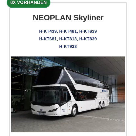
8X VORHANDEN
NEOPLAN Skyliner
H-KT439, H-KT481, H-KT639
H-KT681, H-KT813, H-KT839
H-KT933