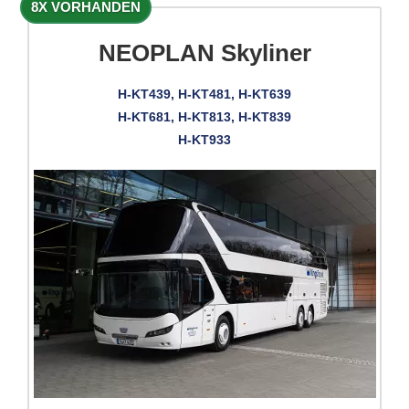
8X VORHANDEN
NEOPLAN Skyliner
H-KT439, H-KT481, H-KT639
H-KT681, H-KT813, H-KT839
H-KT933