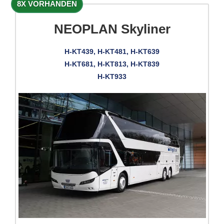
8X VORHANDEN
NEOPLAN Skyliner
H-KT439, H-KT481, H-KT639
H-KT681, H-KT813, H-KT839
H-KT933