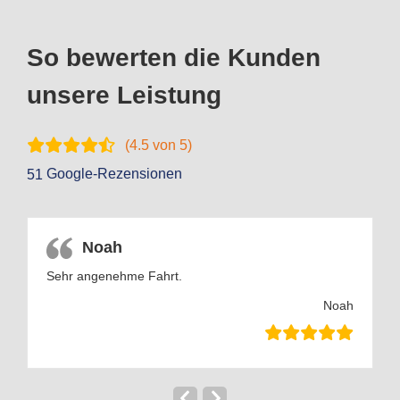
So bewerten die Kunden
unsere Leistung
(
4.5
von 5)
Google-Rezensionen
51
Noah
Sehr angenehme Fahrt.
G
Noah
n